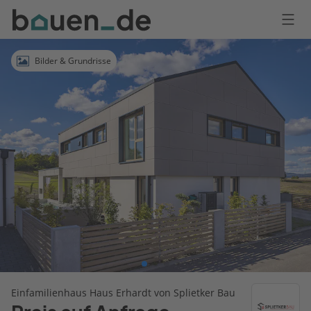
Bauen
Logo
Anmelden
Bilder & Grundrisse
Einfamilienhaus Haus Erhardt von Splietker Bau