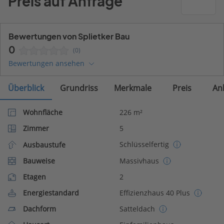
Preis auf Anfrage
Bewertungen von Splietker Bau
0
(0)
Bewertungen ansehen
Überblick
Grundriss
Merkmale
Preis
An
Wohnfläche
226 m²
Zimmer
5
Schlüsselfertig
Ausbaustufe
Bauweise
Massivhaus
Etagen
2
Energiestandard
Effizienzhaus 40 Plus
Dachform
Satteldach