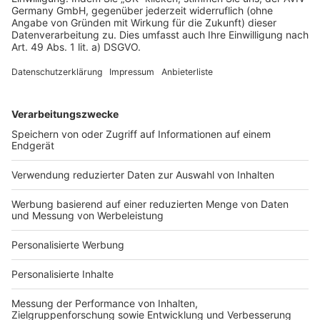
Datenschutz
Impressum
Fotonachweis
Services
Bauprojekt-Quiz
Häuser-Suche
Hausanbieter-Suche
Bauprojekt-Profil
Für Unternehmen
Ihre Baufirma auf bauen.de
Kostenloses Infogespräch