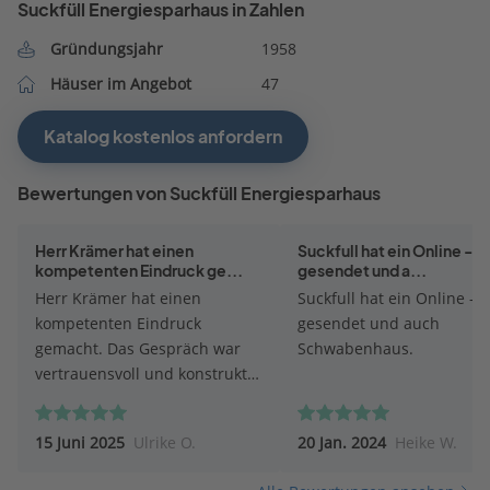
Suckfüll Energiesparhaus in Zahlen
Gründungsjahr
1958
Häuser im Angebot
47
Katalog kostenlos anfordern
Bewertungen von Suckfüll Energiesparhaus
Herr Krämer hat einen
Suckfull hat ein Online -V
kompetenten Eindruck ge...
gesendet und a...
Herr Krämer hat einen
Suckfull hat ein Online -V
kompetenten Eindruck
gesendet und auch
gemacht. Das Gespräch war
Schwabenhaus.
vertrauensvoll und konstruktiv.
Das Angebot ist absolut
interessant. Suckfüll ist trotz
15 Juni 2025
Ulrike O.
20 Jan. 2024
Heike W.
kleinerer Firma eine
Bereicherung.