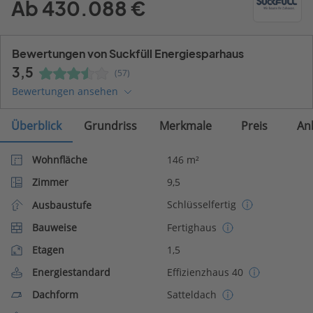
Ab 430.088 €
Bewertungen von Suckfüll Energiesparhaus
3,5
(57)
Bewertungen ansehen
Überblick
Grundriss
Merkmale
Preis
An
Wohnfläche
146 m²
Zimmer
9,5
Schlüsselfertig
Ausbaustufe
Bauweise
Fertighaus
Etagen
1,5
Energiestandard
Effizienzhaus 40
Dachform
Satteldach