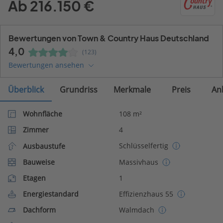
Ab 216.150 €
Bewertungen von Town & Country Haus Deutschland
4,0
(123)
Bewertungen ansehen
Überblick
Grundriss
Merkmale
Preis
An
Wohnfläche
108 m²
Zimmer
4
Schlüsselfertig
Ausbaustufe
Bauweise
Massivhaus
Etagen
1
Energiestandard
Effizienzhaus 55
Dachform
Walmdach