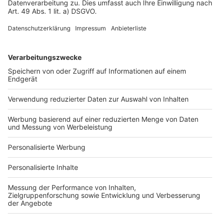
Impressum
Fotonachweis
Services
Bauprojekt-Quiz
Häuser-Suche
Hausanbieter-Suche
Bauprojekt-Profil
Für Unternehmen
Ihre Baufirma auf bauen.de
Kostenloses Infogespräch