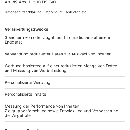
Fotonachweis
Services
Bauprojekt-Quiz
Häuser-Suche
Hausanbieter-Suche
Bauprojekt-Profil
Für Unternehmen
Ihre Baufirma auf bauen.de
Kostenloses Infogespräch