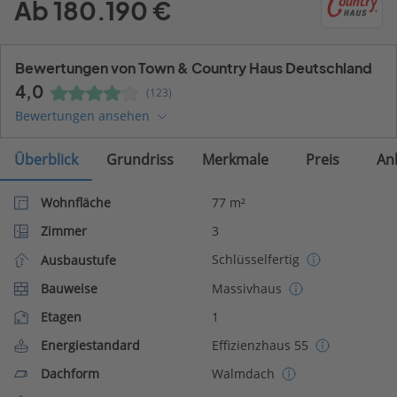
Ab 180.190 €
Bewertungen von Town & Country Haus Deutschland
4,0
(123)
Bewertungen ansehen
Überblick
Grundriss
Merkmale
Preis
An
Wohnfläche
77 m²
Zimmer
3
Schlüsselfertig
Ausbaustufe
Bauweise
Massivhaus
Etagen
1
Energiestandard
Effizienzhaus 55
Dachform
Walmdach