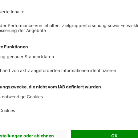
 Vorstellungen?
chen Bedürfnisse an und besprechen Sie Ihren
s Anbieters.
Effizienzhaus 55