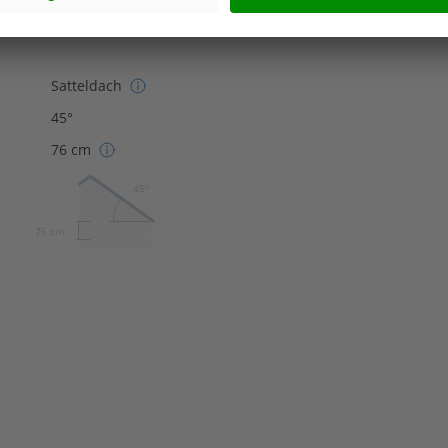
Satteldach
45°
76 cm
45º
76 cm