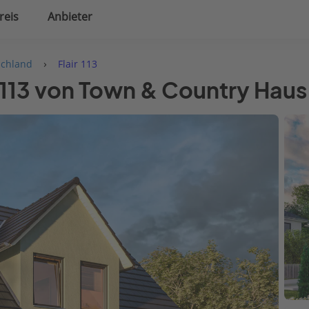
reis
Anbieter
uplanung
Hausausstattung
›
schland
Flair 113
r 113 von Town & Country Hau