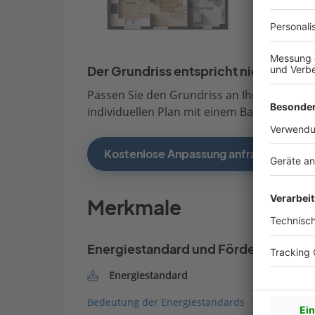
Der Grundriss entspricht nicht Ihren
Passen Sie den Grundriss an Ihre persönli
individuellen Plan mit einem Bauberater de
Kostenlose Anpassung anfragen
Merkmale
Energiestandard und Förderung
Energiestandard
Bedeutung der Energiestandards