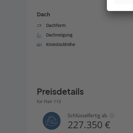
Dach
Dachform
Dachneigung
Kniestockhöhe
Preisdetails
für Flair 113
Schlüsselfertig ab
227.350 €