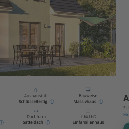
Bauweise
Ausbaustufe
A
Massivhaus
Schlüsselfertig
Sch
Mo
Hausart
d
Dachform
Einfamilienhaus
Satteldach