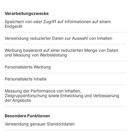
Services
Bauprojekt-Quiz
Häuser-Suche
Hausanbieter-Suche
Bauprojekt-Profil
Für Unternehmen
Ihre Baufirma auf bauen.de
Kostenloses Infogespräch