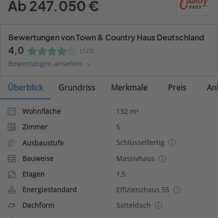
Ab 247.050 €
Bewertungen von Town & Country Haus Deutschland
4,0
(123)
Bewertungen ansehen
Überblick
Grundriss
Merkmale
Preis
An
Wohnfläche
132 m²
Zimmer
5
Schlüsselfertig
Ausbaustufe
Bauweise
Massivhaus
Etagen
1,5
Energiestandard
Effizienzhaus 55
Dachform
Satteldach