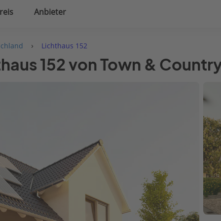
reis
Anbieter
uplanung
Hausausstattung
›
schland
Lichthaus 152
hthaus 152 von Town & Countr