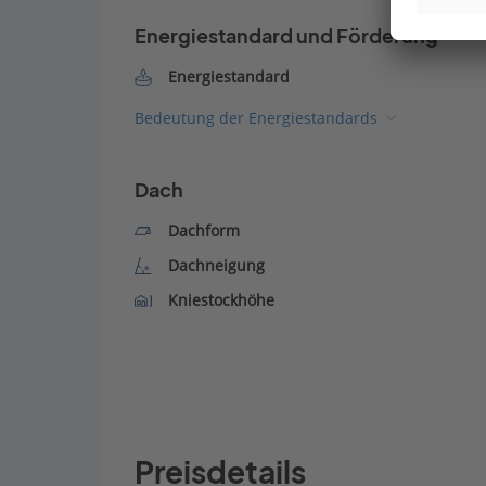
Energiestandard und Förderung
Energiestandard
Bedeutung der Energiestandards
Dach
Dachform
Dachneigung
Kniestockhöhe
Preisdetails