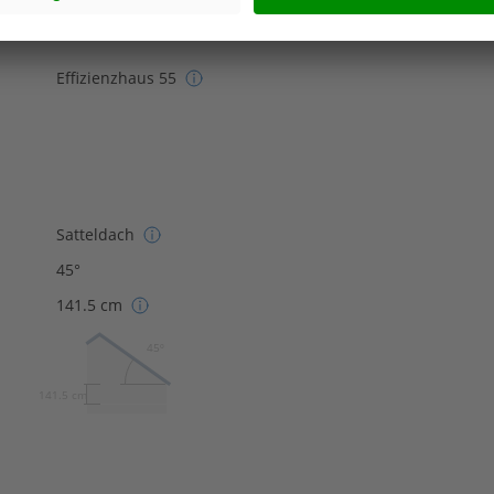
Effizienzhaus 55
Satteldach
45°
141.5 cm
45º
141.5 cm