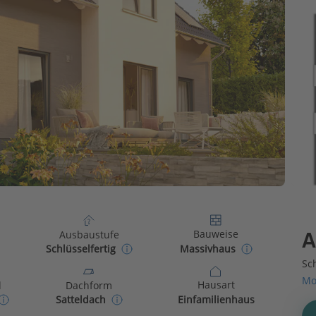
Bauweise
Ausbaustufe
A
Massivhaus
Schlüsselfertig
Sch
Mo
Hausart
d
Dachform
Einfamilienhaus
Satteldach