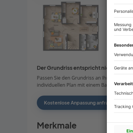
Der Grundriss entspricht nicht Ihren
Passen Sie den Grundriss an Ihre persönli
individuellen Plan mit einem Bauberater de
Kostenlose Anpassung anfragen
Merkmale