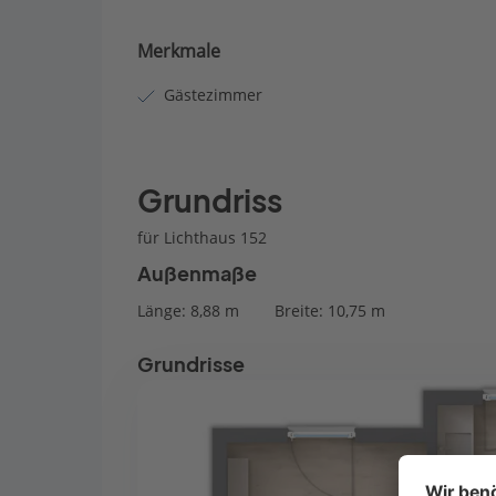
Merkmale
Gästezimmer
Grundriss
für Lichthaus 152
Außenmaße
Länge: 8,88 m
Breite: 10,75 m
Grundrisse