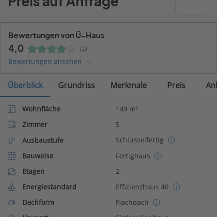
Preis auf Anfrage
Bewertungen von Ü-Haus
4,0
(2)
Bewertungen ansehen
Überblick
Grundriss
Merkmale
Preis
An
Wohnfläche
149 m²
Zimmer
5
Schlüsselfertig
Ausbaustufe
Bauweise
Fertighaus
Etagen
2
Energiestandard
Effizienzhaus 40
Dachform
Flachdach