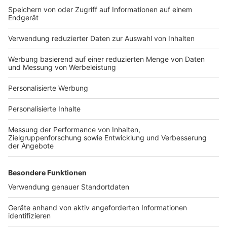
Bauprojekt-Quiz
Häuser-Suche
Hausanbieter-Suche
Bauprojekt-Profil
Für Unternehmen
Ihre Baufirma auf bauen.de
Kostenloses Infogespräch