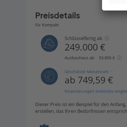
Preisdetails
für Kompakt
Schlüsselfertig ab
249.000 €
Ausbauhaus ab
93.800 €
Geschätzte Monatsrate
ab 749,59 €
Finanzierungen kostenlos vergle
Dieser Preis ist ein Beispiel für den Anfang
erstellen, das Ihren Bedürfnissen entsprich