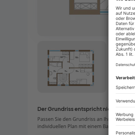
Der Grundriss entspricht nicht Ihren
Passen Sie den Grundriss an Ihre persönli
individuellen Plan mit einem Bauberater de