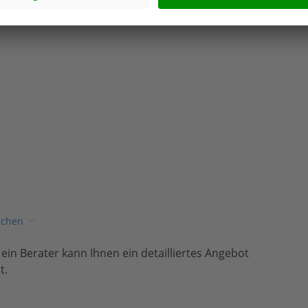
ichen
, ein Berater kann Ihnen ein detailliertes Angebot
t.