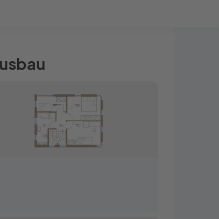
Bauprojekt-Quiz
Mein Konto
Baupartner
Anmelden
ausbau