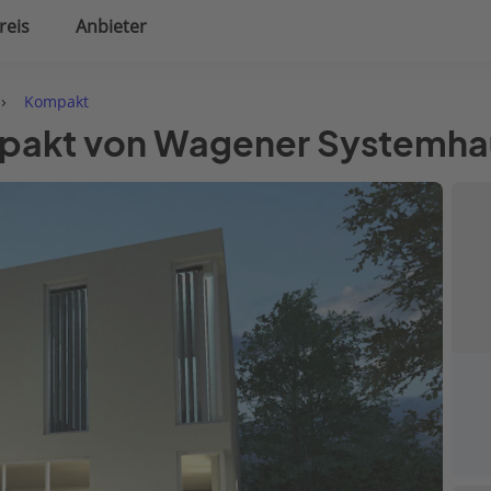
reis
Anbieter
uplanung
Hausausstattung
›
Kompakt
mpakt von Wagener Systemh