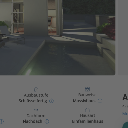
Bauweise
Ausbaustufe
A
Massivhaus
Schlüsselfertig
Sch
Mo
Hausart
d
Dachform
Einfamilienhaus
Flachdach