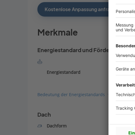
Kostenlose Anpassung anfragen
Merkmale
Energiestandard und Förderung
Energiestandard
Bedeutung der Energiestandards
Dach
Dachform