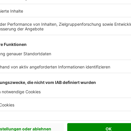
Effizienzhaus 40
Effizienzhaus 40 Plus
Effizienzhaus 55
Plusenergiehaus
Flachdach