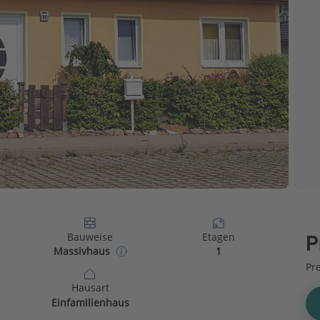
Bauweise
Etagen
P
Massivhaus
1
Pr
Hausart
Einfamilienhaus