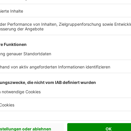
Walmdach
20°
20º
age
ichen
, ein Berater kann Ihnen ein detailliertes Angebot