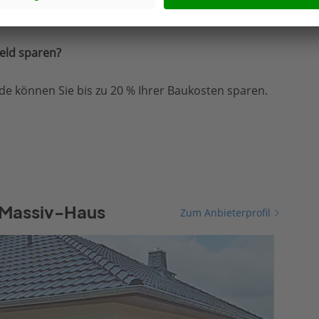
t.
eld sparen?
e können Sie bis zu 20 % Ihrer Baukosten sparen.
-Massiv-Haus
Zum Anbieterprofil