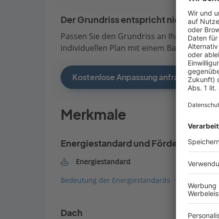
Der Grundriss entspricht nicht Ihren
Passen Sie den Grundriss an Ihre persönli
individuellen Plan mit einem Bauberater de
Kostenlose Anpassung anfragen
Merkmale
Energiestandard und Förderung
Energiestandard
Bedeutung der Energiestandards
Dach