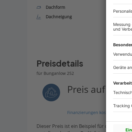
Dachform
Dachneigung
Preisdetails
für Bunganlow 252
Preis auf Anfr
Finanzierungen kostenlos vergle
Dieser Preis ist ein Beispiel für den Anfang