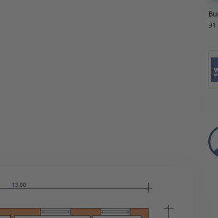
Bu
91