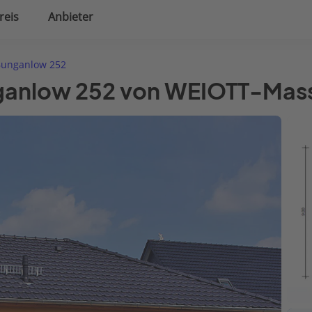
reis
Anbieter
uplanung
Hausausstattung
unganlow 252
nganlow 252 von WEIOTT-Mas