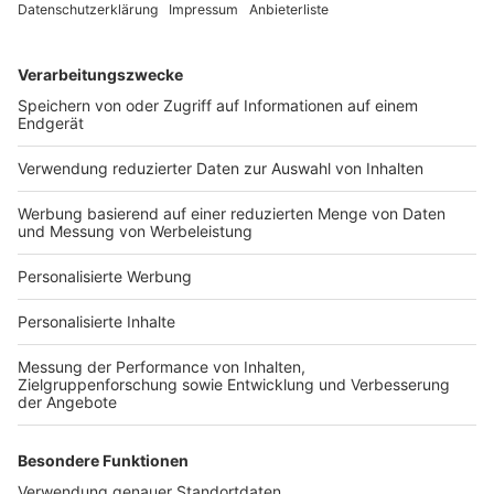
Services
Bauprojekt-Quiz
Häuser-Suche
Hausanbieter-Suche
Bauprojekt-Profil
Für Unternehmen
Ihre Baufirma auf bauen.de
Kostenloses Infogespräch