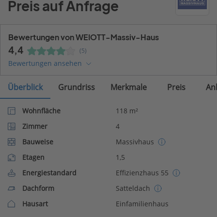
Preis auf Anfrage
Bewertungen von WEIOTT-Massiv-Haus
4,4
(5)
Bewertungen ansehen
Überblick
Grundriss
Merkmale
Preis
An
Wohnfläche
118 m²
Zimmer
4
Bauweise
Massivhaus
Etagen
1,5
Energiestandard
Effizienzhaus 55
Dachform
Satteldach
Hausart
Einfamilienhaus