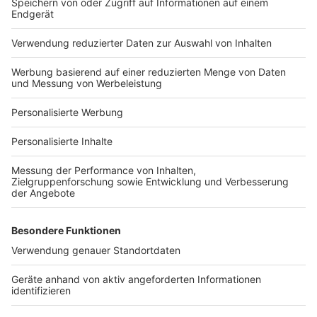
Bauprojekt-Quiz
Häuser-Suche
Hausanbieter-Suche
Bauprojekt-Profil
Für Unternehmen
Ihre Baufirma auf bauen.de
Kostenloses Infogespräch