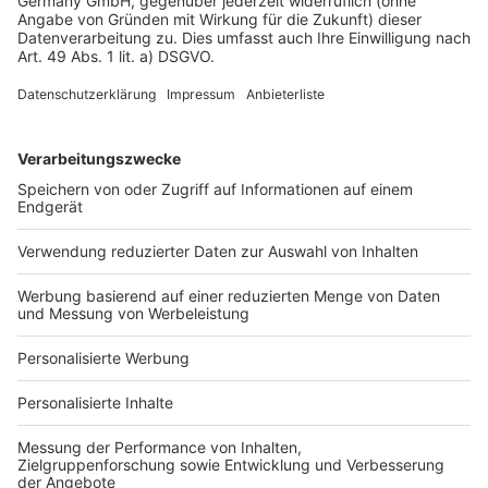
Datenschutz
Impressum
Fotonachweis
Services
Bauprojekt-Quiz
Häuser-Suche
Hausanbieter-Suche
Bauprojekt-Profil
Für Unternehmen
Ihre Baufirma auf bauen.de
Kostenloses Infogespräch