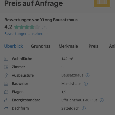
Preis auf Anfrage
Bewertungen von Ytong Bausatzhaus
4,2
(93)
Bewertungen ansehen
Überblick
Grundriss
Merkmale
Preis
An
Wohnfläche
142 m²
Zimmer
5
Bausatzhaus
Ausbaustufe
Bauweise
Massivhaus
Etagen
1,5
Energiestandard
Effizienzhaus 40 Plus
Dachform
Satteldach