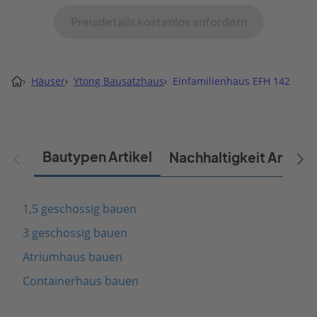
Preisdetails kostenlos anfordern
›
Häuser
›
Ytong Bausatzhaus
›
Einfamilienhaus EFH 142
Bautypen Artikel
Nachhaltigkeit Artikel
1,5 geschossig bauen
3 geschossig bauen
Atriumhaus bauen
Containerhaus bauen