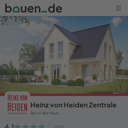
Bauen
Logo
Anmelden
Heinz von Heiden Zentrale
Das ist dein Haus.
4,1
(516)