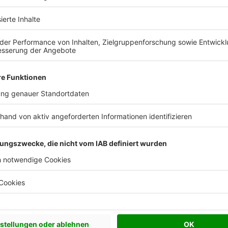
Holz & Dach Living im Porträt
Leyherr! Unser Unternehmen steht für 
nd stolz darauf, Ihnen individuell geplan
mit Blick auf die Zukunft gestaltet sind.
enz und langjährige
m Team von 40 Fachleuten,
ealisieren wir Ihr Traumhaus
ondern echte Unikate, die
Anregungen gemeinsam mit