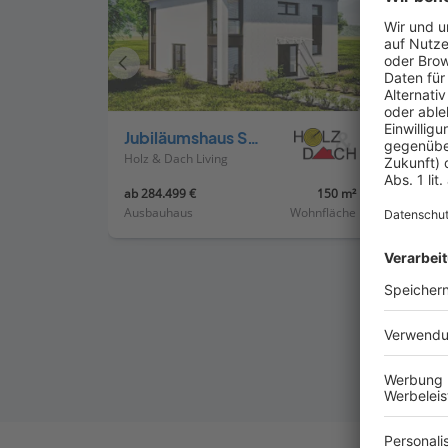
Vorheriges
Haus
Jubiläumshaus Stadtvilla mit Zeltdach
Holz & Dach Living
Holz &
ab 284.499 €
150 m²
ab 270
Ausbauhaus
Wohnfläche
Ausba