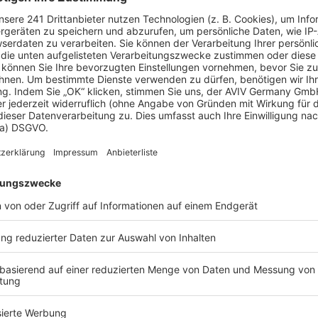
Jubiläumshaus Bungalow mit Flachdach
Jubiläumshaus Stadtvilla mit Flachdach
 Dach Living
Holz & Dach Living
.000 €
90 m²
ab 284.499 €
1
uhaus
Wohnfläche
Ausbauhaus
Wohnf
Weitere Häuser von Holz & Dach Living