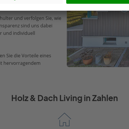
ulter und verfolgen Sie, wie
ansparenz sind uns dabei
 und individuell
n Sie die Vorteile eines
mit hervorragendem
Holz & Dach Living in Zahlen