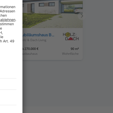
Nächstes
Haus
Jubiläumshaus Bungalow mit Satteldach
Holz & Dach Living
50 m²
ab 270.000 €
90 m²
läche
Ausbauhaus
Wohnfläche