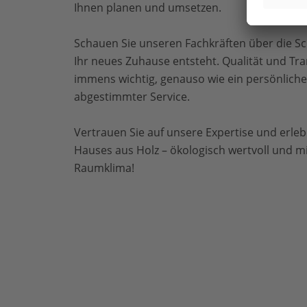
Ihnen planen und umsetzen.
Schauen Sie unseren Fachkräften über die Sch
Ihr neues Zuhause entsteht. Qualität und Tr
immens wichtig, genauso wie ein persönlicher
abgestimmter Service.
Vertrauen Sie auf unsere Expertise und erlebe
Hauses aus Holz – ökologisch wertvoll und 
Raumklima!