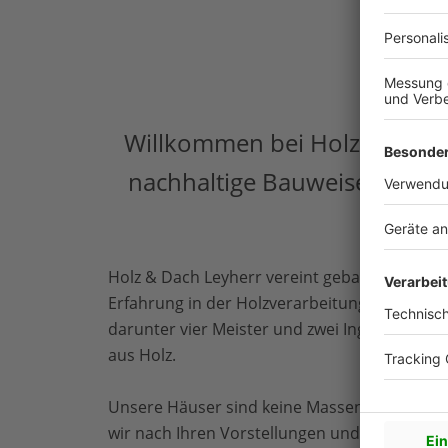
Willkommen bei Holz & Dach 
nachhaltige Bauweise. Wir si
Holz & Dach Leyherr vereint geballte Kompet
Erfahrung in der Holzverarbeitung. Mit eine
darunter vier Meister und zwei Ingenieure, r
aus Holz.
Unsere Häuser sind keine Massenprodukte, s
wir nach Ihren Vorstellungen und unseren 