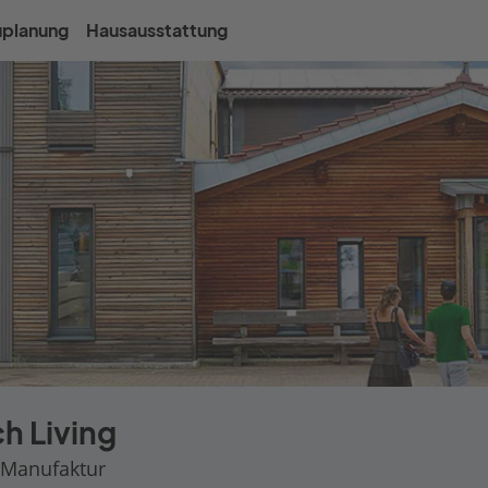
uplanung
Hausausstattung
h Living
 Manufaktur