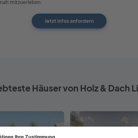
nah mitzuerleben.
Jetzt Infos anfordern
ebteste Häuser von Holz & Dach L