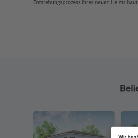
Entstehungsprozess Ihres neuen Heims haut
Beli