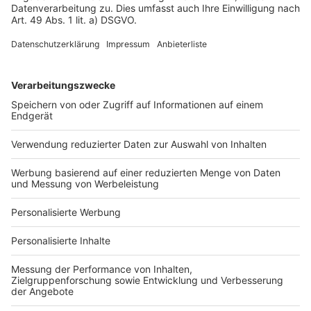
Impressum
Fotonachweis
Services
Bauprojekt-Quiz
Häuser-Suche
Hausanbieter-Suche
Bauprojekt-Profil
Für Unternehmen
Ihre Baufirma auf bauen.de
Kostenloses Infogespräch