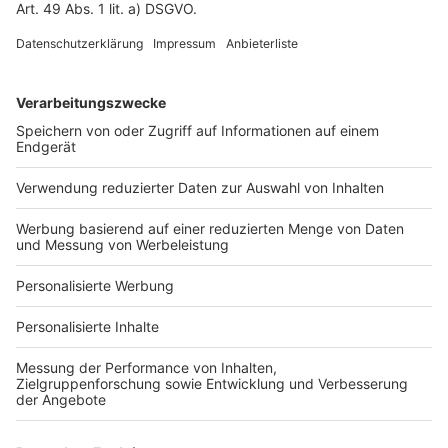
Fotonachweis
Services
Bauprojekt-Quiz
Häuser-Suche
Hausanbieter-Suche
Bauprojekt-Profil
Für Unternehmen
Ihre Baufirma auf bauen.de
Kostenloses Infogespräch