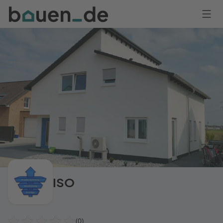
Bauen
Logo
Anmelden
ISO
(0)