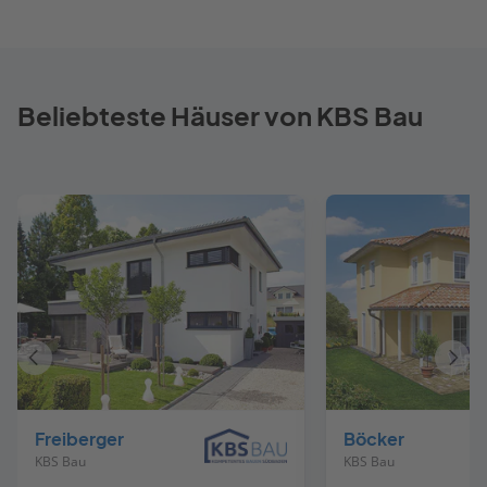
Beliebteste Häuser von KBS Bau
Vorheriges
Näch
Haus
Haus
Freiberger
Böcker
KBS Bau
KBS Bau