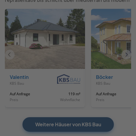
repräsentativ bis schlicht über mediterran bis modern
Vorheriges
Näch
Haus
Haus
Valentin
Böcker
KBS Bau
KBS Bau
Auf Anfrage
119 m²
Auf Anfrage
Preis
Wohnfläche
Preis
Weitere Häuser von KBS Bau