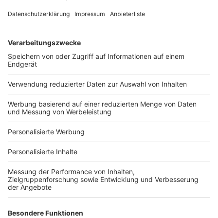
Fotonachweis
Services
Bauprojekt-Quiz
Häuser-Suche
Hausanbieter-Suche
Bauprojekt-Profil
Für Unternehmen
Ihre Baufirma auf bauen.de
Kostenloses Infogespräch