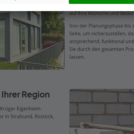
Jedes unserer Häuser ist so 
auf Ihre Wünsche und Bedür
Von der Planungsphase bis z
Seite, um sicherzustellen, d
ansprechend, funktional und
Sie durch den gesamten Pr
lassen.
 Ihrer Region
 Krüger Eigenheim-
 in Stralsund, Rostock,