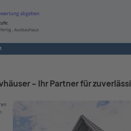
ewertung abgeben
ufe:
fertig
Ausbauhaus
t
häuser - Ihr Partner für zuverlä
ren
n