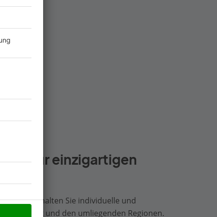
Zahlen
ahr
ser für einzigartigen
ngsbau erhalten Sie individuelle und
er in Rostock und den umliegenden Regionen.