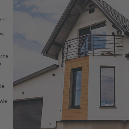
auf
ow-
iche
n
be,
wie