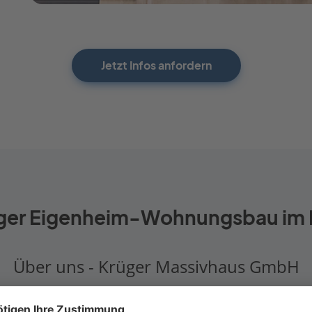
Jetzt Infos anfordern
ger Eigenheim-Wohnungsbau im 
Über uns - Krüger Massivhaus GmbH
n Sie Ihr Haus individuell