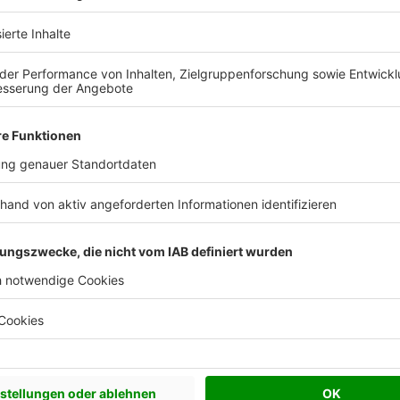
üger Eigenheim-Wohnungsbau in 
1993
8
10
ündungsjahr
Mitarbeiter
Häuser pro J
Fertige Traumhäu
Wohnkomfort
Mit Krüger Eigenheim-Wohnu
schlüsselfertige Traumhäus