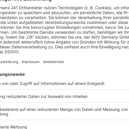
chen. Sie entscheiden, wie
zen Ihre Träume in die Tat
den örtlichen Gegebenheiten,
vorschriften.
eplanten, maßgefertigten
ür Sie anpassen und umsetzen
ehr über Ihre Möglichkeiten