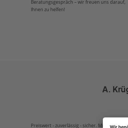
Beratungsgespräch – wir freuen uns darauf,
Ihnen zu helfen!
A. Krü
Preiswert - zuverlässig - sicher. Mit uns könne