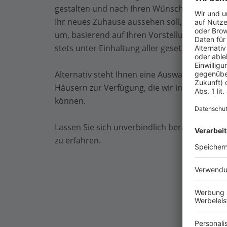
gestalten und nach Ihren Wünschen verwirkli
Ihr neues Zuhause aussehen soll, und wir set
um, basierend auf Ihren Vorstellungen und 
stets unter Einhaltung aller gesetzlichen Bau
Alternativ steht Ihnen eine Auswahl an vorg
Häusern zur Verfügung, die wir individuell f
können.
Lassen Sie sich unverbindlich beraten, um m
zu erfahren.