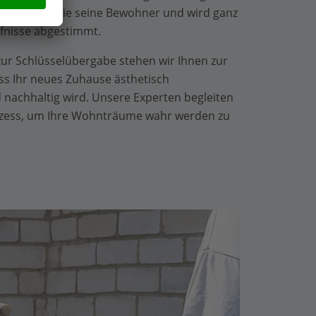
einzigartig wie seine Bewohner und wird ganz
fnisse abgestimmt.
ur Schlüsselübergabe stehen wir Ihnen zur
ass Ihr neues Zuhause ästhetisch
 nachhaltig wird. Unsere Experten begleiten
ozess, um Ihre Wohnträume wahr werden zu