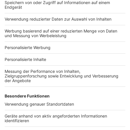
Bauprojekt-Quiz
Häuser-Suche
Hausanbieter-Suche
Bauprojekt-Profil
Für Unternehmen
Ihre Baufirma auf bauen.de
Kostenloses Infogespräch