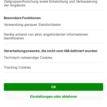
Marco H.
MH
|
Pfaffing
Infomaterial geprüft
04 Nov. 2021
Steffen E.
SE
|
Römerberg
Infomaterial geprüft
22 Okt. 2021
Michael K.