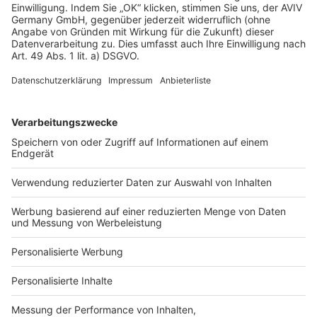
sind dies authentische Einblicke, um Ihre
Bauentscheidung zu unterstützen.
Elisabeth W.
EW
|
Hennef (Sieg)
Beratung erhalten
09 März 2024
Persönliches ausführliches Gespräch. Netter ...
Persönliches ausführliches Gespräch. Netter Kontakt
Danijel S.
DS
|
Freilassing
Infomaterial geprüft
30 Dez. 2021