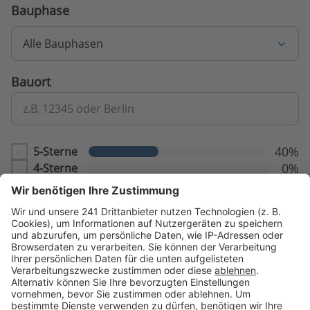
Bauphase
Alle Bauphasen
Bauort
z.B. 12345 oder Berlin
40%
5-Sterne
0%
4-Sterne
20%
3-Sterne
0%
2-Sterne
40%
1-Sterne
Echte Erfahrungen von verifizierten Interessenten
Alle Bewertungen stammen von Personen, die
nachweisbar Kontakt mit dem Anbieter hatten. Somit