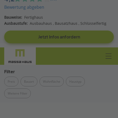
Bewertung abgeben
Bauweise:
Fertighaus
Ausbaustufe:
Ausbauhaus
Bausatzhaus
Schlüsselfertig
Jetzt Infos anfordern
Filter
Preis
Bauort
Wohnfläche
Haustyp
Weitere Filter