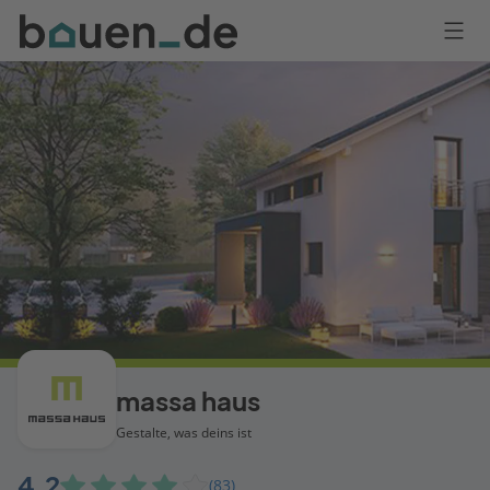
Bauen
Logo
Anmelden
massa haus
Gestalte, was deins ist
4,2
(83)