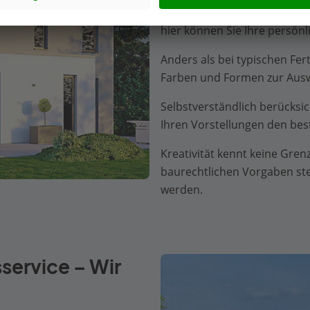
Ob offene Küche, Wellness-
hier können Sie Ihre persön
Anders als bei typischen Fer
Farben und Formen zur Ausw
Selbstverständlich berücksi
Ihren Vorstellungen den be
Kreativität kennt keine Gren
baurechtlichen Vorgaben steh
werden.
service – Wir