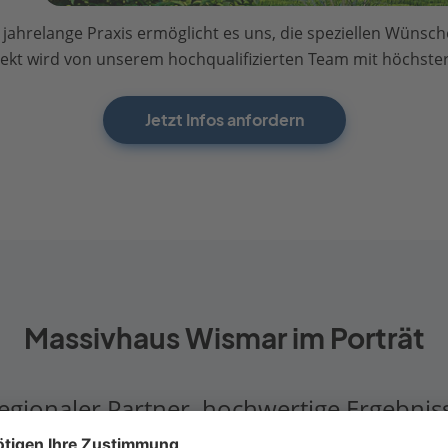
jahrelange Praxis ermöglicht es uns, die speziellen Wüns
kt wird von unserem hochqualifizierten Team mit höchster 
Jetzt Infos anfordern
Massivhaus Wismar im Porträt
egionaler Partner, hochwertige Ergebnis