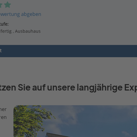
ewertung abgeben
ufe:
fertig
Ausbauhaus
t
en Sie auf unsere langjährige Exp
ner
ren