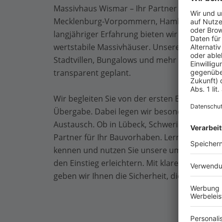
Massivhaus Wismar – Ihr Partner für individ
Mecklenburg-Vorpommern, Hamburg und Schl
langjähriger Erfahrung bieten wir Ihnen langl
wertstabile Massivhäuser. Unsere Projekte u
Stadtvillen, Bungalows und mehr – stets ind
transparent geplant.
Wir begleiten Sie von der ersten Entwurfsphas
Übergabe. Dabei legen wir besonderen Wert 
Austausch. Ob in Lübeck, Schwerin oder Wisma
Partner für Ihr Bauvorhaben. Lernen Sie die
kennen und nutzen Sie unsere umfangreichen
den Einstieg erleichtern. Mit klaren Abläufen
geben wir Ihnen die Sicherheit, die Sie beim