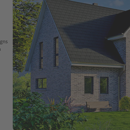
igns
n