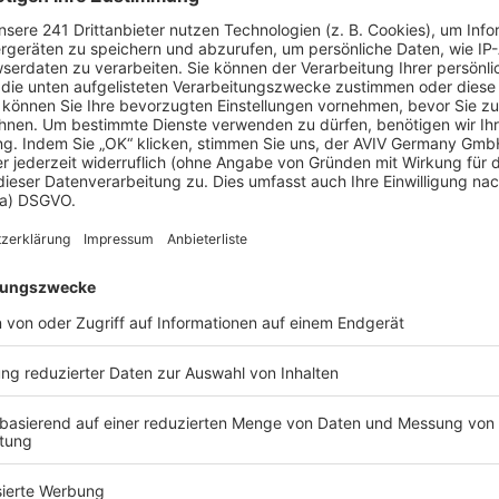
uellen Hausbau in
eswig-Holstein. Mit
ebige, energieeffiziente und
mfassen Einfamilienhäuser,
ividuell abgestimmt und
e bis zur schlüsselfertigen
auf den persönlichen
r – wir sind ein vertrauter
 attraktiven Wohnlagen
 Informationen, die Ihnen
 und verlässlichen Zeitplänen
 Hausbau benötigen.