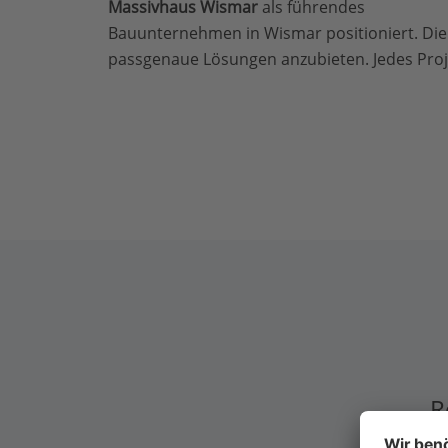
Massivhaus Wismar
als führendes
Bauunternehmen in Wismar positioniert. Die 
passgenaue Lösungen anzubieten. Jedes Proje
R