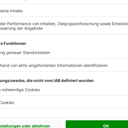
Massivhaus Wismar in Zahlen
1999
7
20-2
ündungsjahr
Mitarbeiter
Häuser pro J
Wismarer Einfam
garantiert
Ihr Einfamilienhaus in Wisma