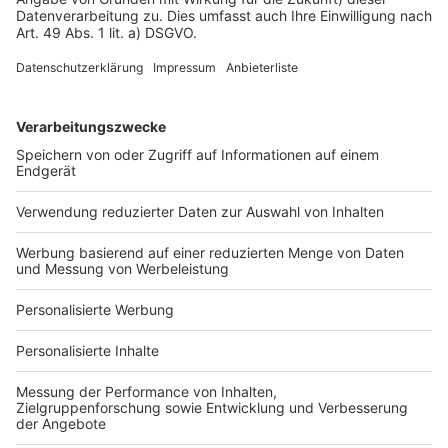
Impressum
Fotonachweis
Services
Bauprojekt-Quiz
Häuser-Suche
Hausanbieter-Suche
Bauprojekt-Profil
Für Unternehmen
Ihre Baufirma auf bauen.de
Kostenloses Infogespräch