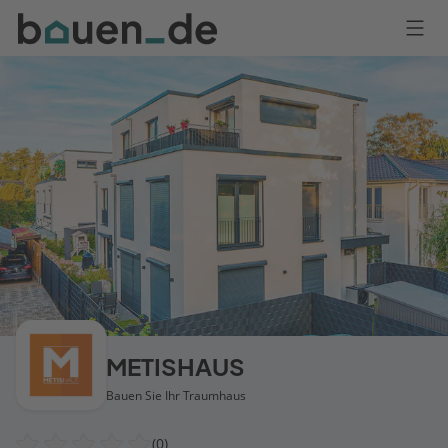
Bauen
Logo
Anmelden
METISHAUS
Bauen Sie Ihr Traumhaus
(0)