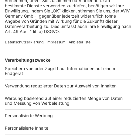
AGB-Übersicht
Datenschutz
Impressum
Fotonachweis
Services
Bauprojekt-Quiz
Häuser-Suche
Hausanbieter-Suche
Bauprojekt-Profil
Für Unternehmen
Ihre Baufirma auf bauen.de