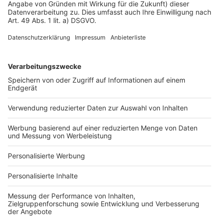
Impressum
Fotonachweis
Services
Bauprojekt-Quiz
Häuser-Suche
Hausanbieter-Suche
Bauprojekt-Profil
Für Unternehmen
Ihre Baufirma auf bauen.de
Kostenloses Infogespräch