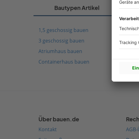
Bautypen Artikel
1,5 geschossig bauen
Fach
3 geschossig bauen
Schw
Atriumhaus bauen
Mode
Containerhaus bauen
Medi
Über bauen.de
Rech
Kontakt
AGB-