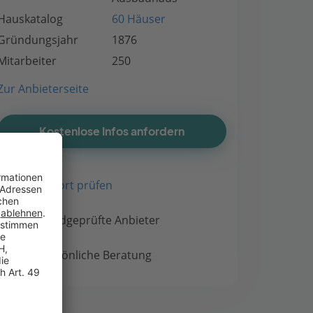
Hauskatalog
60 Häuser
Gründungsjahr
1876
Mitarbeiter
250
Zur Anbieterseite
Kostenlose Infos anfordern
Bauort prüfen
Handgeprüfte Anbieter
Persönliche Beratung