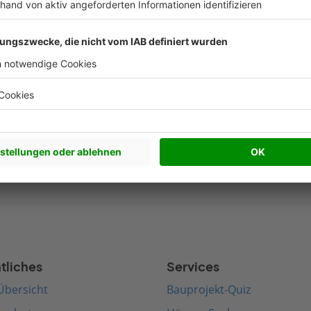
Nachhaltigkeit Artikel
Beliebte Arti
werkhaus bauen
Satteldach bauen
edenhaus bauen
Walmdach bauen
rnes Haus bauen
Pultdach bauen
terranes Haus bauen
Zeltdach bauen
tliches
Services
Übersicht
Bauprojekt-Quiz