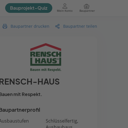
Bauprojekt-Quiz
Mein Konto
Baupartner
Anmelden
Baupartner drucken
Baupartner teilen
RENSCH-HAUS
Bauen mit Respekt.
Baupartnerprofil
Ausbaustufen
Schlüsselfertig,
Ausbauhaus