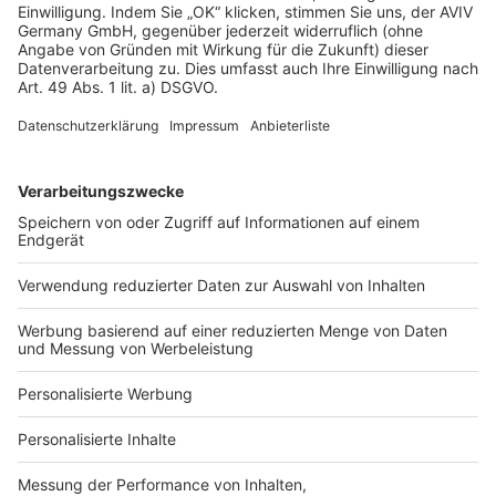
Satteldach bauen
Walmdach bauen
Pultdach bauen
Zeltdach bauen
Mit Architekt bauen
Mit Bauträger bauen
Mit Fertighausanbieter bauen
Mit Generalunternehmer bauen