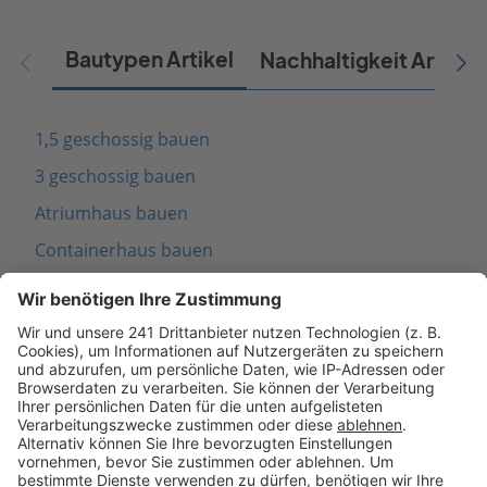
Bautypen Artikel
Nachhaltigkeit Artikel
1,5 geschossig bauen
3 geschossig bauen
Atriumhaus bauen
Containerhaus bauen
Fachwerkhaus bauen
Schwedenhaus bauen
Modernes Haus bauen
Mediterranes Haus bauen