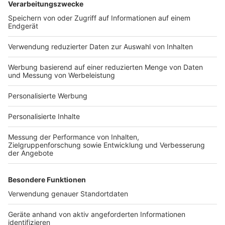
Bauprojekt-Quiz
Häuser-Suche
Hausanbieter-Suche
Bauprojekt-Profil
Für Unternehmen
Ihre Baufirma auf bauen.de
Kostenloses Infogespräch