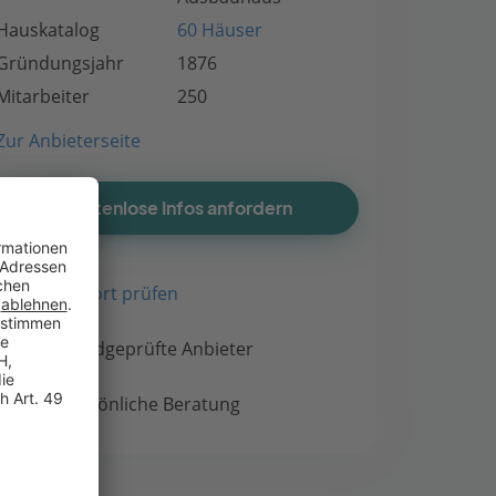
Hauskatalog
60 Häuser
Gründungsjahr
1876
Mitarbeiter
250
Zur Anbieterseite
Kostenlose Infos anfordern
Bauort prüfen
Handgeprüfte Anbieter
Persönliche Beratung