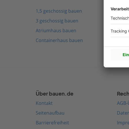
1,5 geschossig bauen
Fach
3 geschossig bauen
Schw
Atriumhaus bauen
Mode
Containerhaus bauen
Medi
Über bauen.de
Rech
Kontakt
AGB-
Seitenaufbau
Date
Barrierefreiheit
Impr