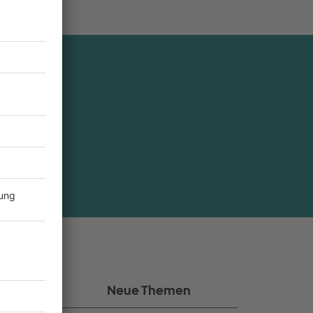
den?
kel
Neue Themen