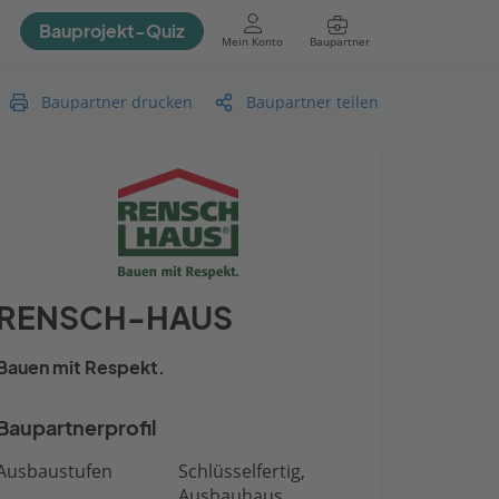
Bauprojekt-Quiz
Mein Konto
Baupartner
Anmelden
Baupartner drucken
Baupartner teilen
RENSCH-HAUS
Bauen mit Respekt.
Baupartnerprofil
Ausbaustufen
Schlüsselfertig,
Ausbauhaus