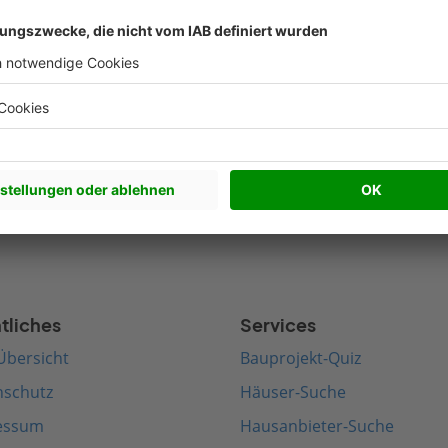
werkhaus bauen
Satteldach bauen
edenhaus bauen
Walmdach bauen
rnes Haus bauen
Pultdach bauen
terranes Haus bauen
Zeltdach bauen
tliches
Services
Übersicht
Bauprojekt-Quiz
nschutz
Häuser-Suche
essum
Hausanbieter-Suche