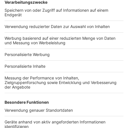
Bauprojekt-Quiz
Häuser-Suche
Hausanbieter-Suche
Bauprojekt-Profil
Für Unternehmen
Ihre Baufirma auf bauen.de
Kostenloses Infogespräch