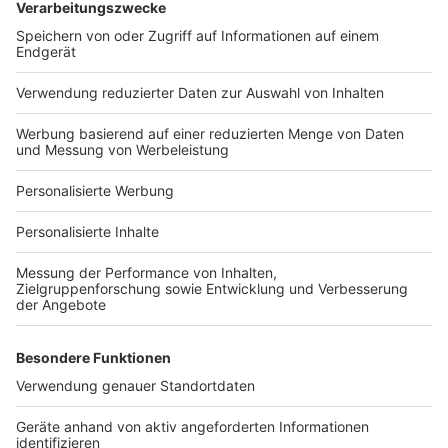
Bauprojekt-Quiz
Häuser-Suche
Hausanbieter-Suche
Bauprojekt-Profil
Für Unternehmen
Ihre Baufirma auf bauen.de
Kostenloses Infogespräch