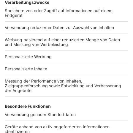
Bauprojekt-Quiz
Häuser-Suche
Hausanbieter-Suche
Bauprojekt-Profil
Für Unternehmen
Ihre Baufirma auf bauen.de
Kostenloses Infogespräch