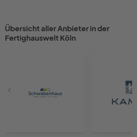
Übersicht aller Anbieter in der
Fertighauswelt Köln
Vorheriger
Näch
Anbieter
Anbie