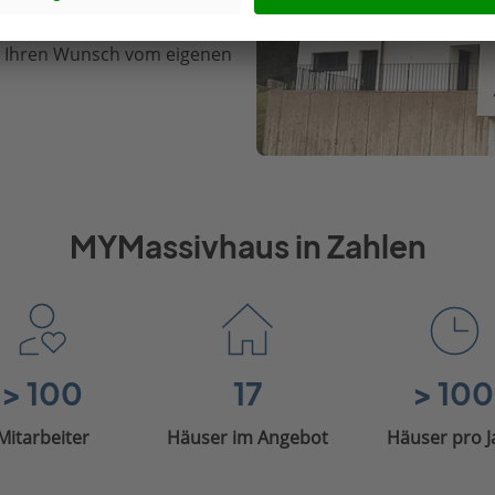
für unsere Arbeit mit unseren
n Ihren Wunsch vom eigenen
MYMassivhaus in Zahlen
> 100
17
> 100
Mitarbeiter
Häuser im Angebot
Häuser pro J