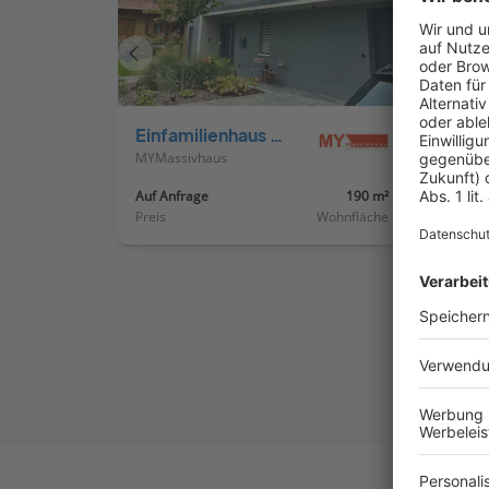
Vorheriges
Haus
Einfamilienhaus Brand
MYMassivhaus
MYMas
Auf Anfrage
190 m²
Auf An
Preis
Wohnfläche
Preis