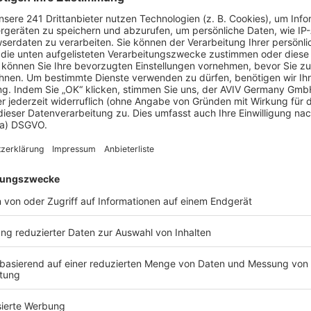
Massivhaus Thumann mit Kinderparadies
Mehrgenerationenhaus Calw
sivhaus
MYMassivhaus
frage
130 m²
Auf Anfrage
3
Wohnfläche
Preis
Wohnf
Weitere Häuser von MYMassivhaus