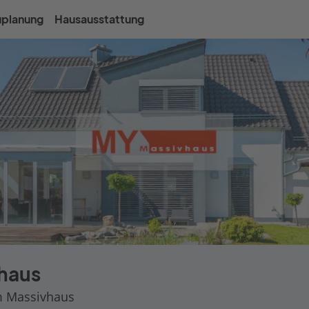
uplanung
Hausausstattung
haus
m Massivhaus