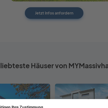
Jetzt Infos anfordern
liebteste Häuser von MYMassivh