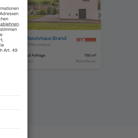
Nächstes
Haus
Massivhaus Brand
MYMassivhaus
88 m²
Auf Anfrage
160 m²
läche
Preis
Wohnfläche