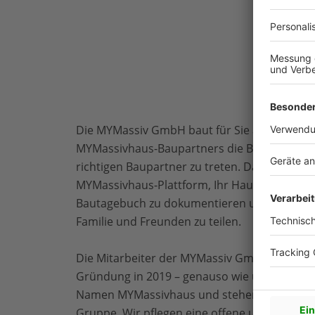
Die MYMassiv GmbH baut für Sie als zukünft
MYMassivhaus-Baupartners die Brücke, in di
richtigen Baupartner zu treten. Darüber hina
MYMassivhaus-Plattform, Ihr Hausbauerlebni
Bautagebuch zu dokumentieren und die Fre
Familie und Freunden zu teilen.
Die Mitarbeiter der MYMassiv GmbH repräsen
Gründung in 2019 – genauso wie unsere reg
Namen MYMassivhaus und stehen für die erfo
Gruppe. Wir pflegen eine offene und famili