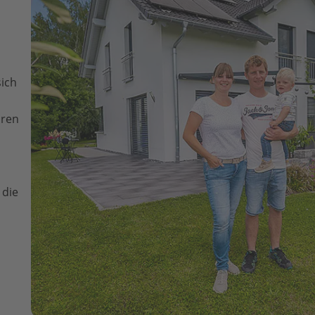
sich
hren
 die