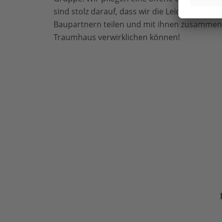
sind stolz darauf, dass wir die Leidenschaft 
Baupartnern teilen und mit ihnen zusamme
Traumhaus verwirklichen können!