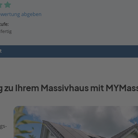
ewertung abgeben
ufe:
fertig
t
g zu Ihrem Massivhaus mit MYMas
gs-