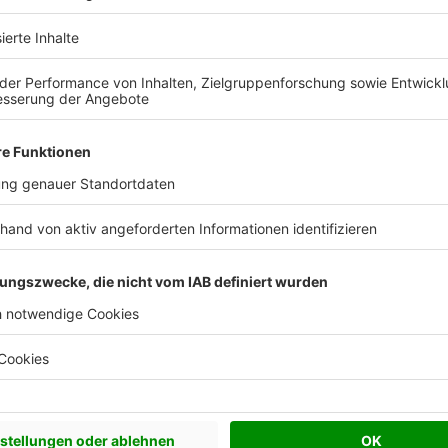
MYMassivhaus im Porträt
Wir sind MYMassivhaus.
igen Bauherrn eines
rekten Kontakt mit dem
us ermöglicht Ihnen die
s in Ihrem persönlichen
ude an Ihrem Traumhaus mit
tieren – seit unserer
ionalen Baupartner den
lgreiche Entwicklung der
äre Unternehmenskultur und