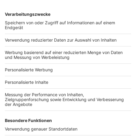
Services
Bauprojekt-Quiz
Häuser-Suche
Hausanbieter-Suche
Bauprojekt-Profil
Für Unternehmen
Ihre Baufirma auf bauen.de
Kostenloses Infogespräch