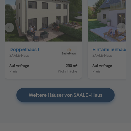
Vorheriges
Näch
Haus
Haus
Doppelhaus 1
Einfamilienhaus 
SAALE-Haus
SAALE-Haus
Auf Anfrage
250 m²
Auf Anfrage
Preis
Wohnfläche
Preis
Weitere Häuser von SAALE-Haus