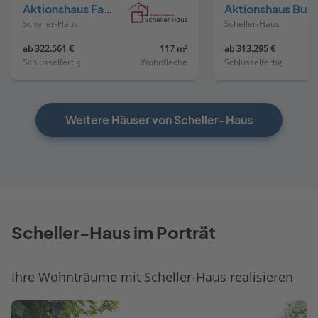
Aktionshaus Familie 126
Aktionshaus
Scheller-Haus
Scheller-Haus
ab 322.561 €
117 m²
ab 313.295 €
Schlüsselfertig
Wohnfläche
Schlüsselfertig
Weitere Häuser von Scheller-Haus
Scheller-Haus im Porträt
Ihre Wohnträume mit Scheller-Haus realisieren