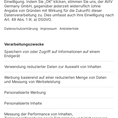
Datenschutz
Impressum
Fotonachweis
Services
Bauprojekt-Quiz
Häuser-Suche
Hausanbieter-Suche
Bauprojekt-Profil
Für Unternehmen
Ihre Baufirma auf bauen.de
Kostenloses Infogespräch