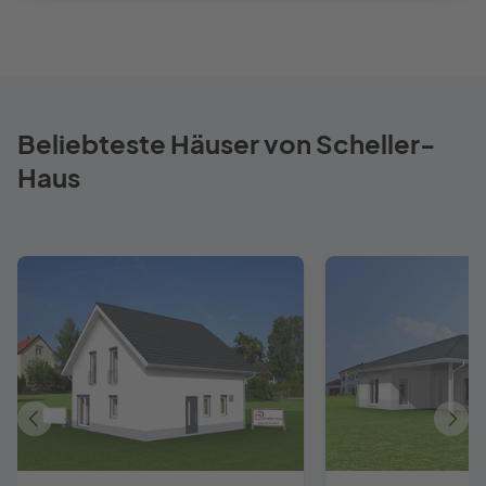
Beliebteste Häuser von Scheller-
Haus
Vorheriges
Näch
Haus
Haus