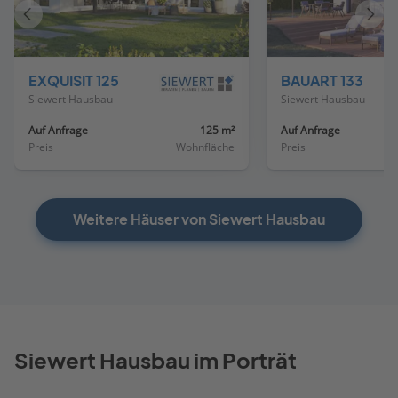
Vorheriges
Näch
Haus
Haus
EXQUISIT 125
BAUART 133
Siewert Hausbau
Siewert Hausbau
Auf Anfrage
125 m²
Auf Anfrage
Preis
Wohnfläche
Preis
Weitere Häuser von Siewert Hausbau
Siewert Hausbau im Porträt