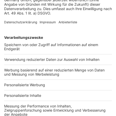
Datenschutz
Impressum
Fotonachweis
Services
Bauprojekt-Quiz
Häuser-Suche
Hausanbieter-Suche
Bauprojekt-Profil
Für Unternehmen
Ihre Baufirma auf bauen.de
Kostenloses Infogespräch