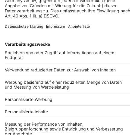
Datenschutz
Impressum
Fotonachweis
Services
Bauprojekt-Quiz
Häuser-Suche
Hausanbieter-Suche
Bauprojekt-Profil
Für Unternehmen
Ihre Baufirma auf bauen.de
Kostenloses Infogespräch