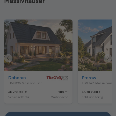
Massivhäuser
Vorheriges
Näch
Haus
Haus
Doberan
Prerow
TIMOWA Massivhäuser
TIMOWA Massivhäuser
ab 268.900 €
108 m²
ab 303.900 €
Schlüsselfertig
Wohnfläche
Schlüsselfertig