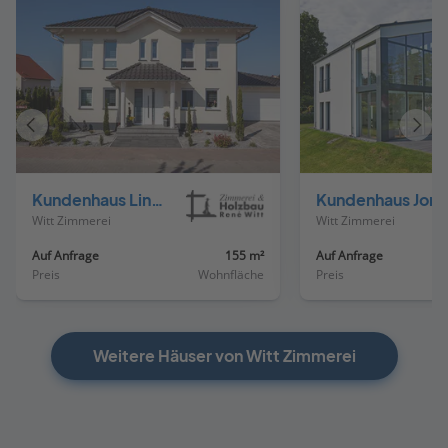
Vorheriges
Näch
Haus
Haus
Kundenhaus Lindner
Kundenhaus Jona
Witt Zimmerei
Witt Zimmerei
Auf Anfrage
155 m²
Auf Anfrage
Preis
Wohnfläche
Preis
Weitere Häuser von Witt Zimmerei