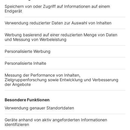
Bauprojekt-Quiz
Häuser-Suche
Hausanbieter-Suche
Bauprojekt-Profil
Für Unternehmen
Ihre Baufirma auf bauen.de
Kostenloses Infogespräch