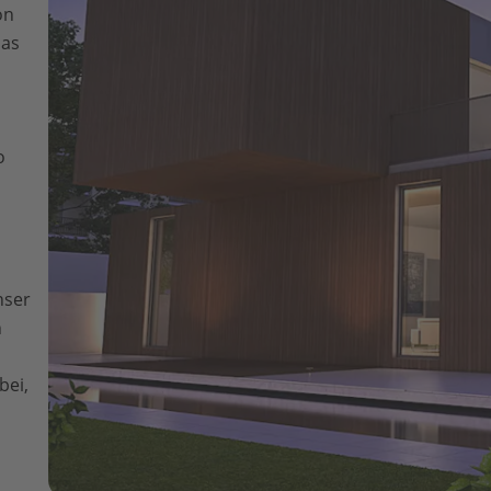
on
das
o
nser
n
bei,
n