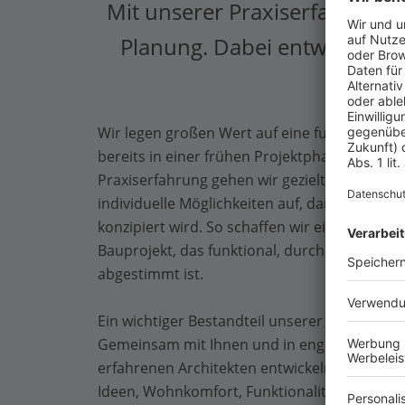
Mit unserer Praxiserfahrung 
Planung. Dabei entwickeln 
Wir legen großen Wert auf eine fundierte un
bereits in einer frühen Projektphase. Dank u
Praxiserfahrung gehen wir gezielt auf spezie
individuelle Möglichkeiten auf, damit Ihr Ha
konzipiert wird. So schaffen wir eine verlässl
Bauprojekt, das funktional, durchdacht und a
abgestimmt ist.
Ein wichtiger Bestandteil unserer Arbeitsweise
Gemeinsam mit Ihnen und in enger Zusamme
erfahrenen Architekten entwickeln wir Konzep
Ideen, Wohnkomfort, Funktionalität und Energ