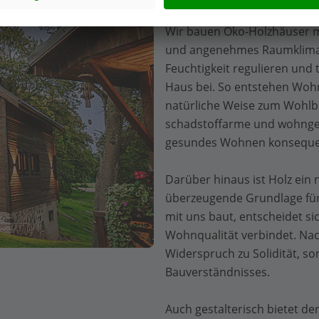
Wir bauen Öko-Holzhäuser mi
und angenehmes Raumklima u
Feuchtigkeit regulieren und
Haus bei. So entstehen Wohn
natürliche Weise zum Wohlbef
schadstoffarme und wohnge
gesundes Wohnen konsequen
Darüber hinaus ist Holz ein
überzeugende Grundlage fü
mit uns baut, entscheidet si
Wohnqualität verbindet. Nach
Widerspruch zu Solidität, so
Bauverständnisses.
Auch gestalterisch bietet de