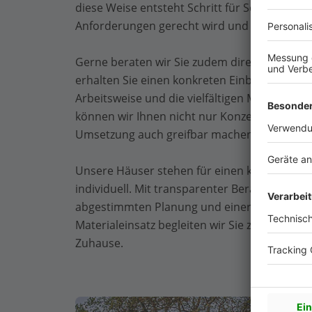
diese Weise entsteht Schritt für Schritt ein i
Anforderungen gerecht wird und auch langfri
Gerne beraten wir Sie zudem direkt an unser
erhalten Sie einen konkreten Einblick in unse
Arbeitsweise und die vielfältigen Möglichkei
können wir Ihnen nicht nur Konzepte erläut
Umsetzung auch greifbar machen.
Unsere Häuser stehen für einen klaren Anspr
individuell. Mit transparenter Beratung, eine
abgestimmten Planung und einer Holzbauwei
Materialeinsatz begleiten wir Sie zuverlässi
Zuhause.