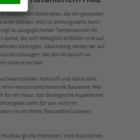
t natürlichen Materialien, die ein gesundes
nterstützen. Holz ist atmungsaktiv, kann
 trägt zu ausgeglichenen Temperaturen im
räume, die sich behaglich anfühlen und auf
inden beitragen. Gleichzeitig setzen wir auf
sunde Lösungen, die den Anspruch an
t unterstreichen.
 nachwachsender Rohstoff und damit eine
r eine ressourcenschonende Bauweise. Wer
ch für ein Haus, das ökologische Aspekte mit
haltigkeit steht für uns nicht im
ndern ist ein fester Bestandteil unseres
r Holzbau große Freiheiten. Vom klassischen