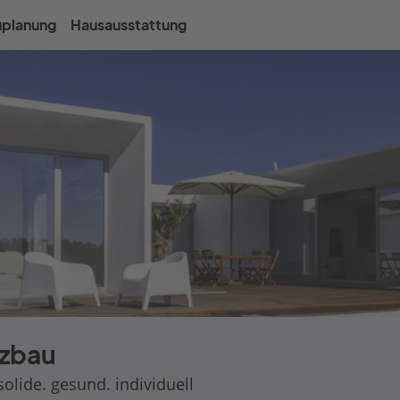
uplanung
Hausausstattung
lzbau
olide. gesund. individuell