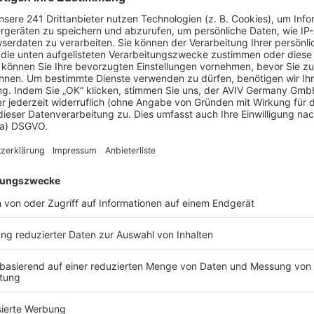
begleiten wir Sie umfassend von der erst
wir gemeinsam Lösungen, die zu Ihren
passen.
d persönliche Beratung
nserer langjährigen
lle Wünsche ein und zeigen
us von Beginn an stimmig
iche Grundlage für ein
uf Ihre Lebenssituation
 ist die sorgfältige Planung.
narbeit mit einem
te, die architektonische
ieeffizienz verbinden. Auf