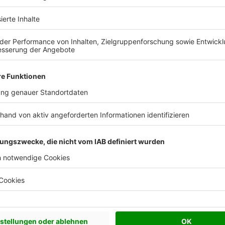
ndividuelles Haus, das Ihren
stig überzeugt.
er Produktionsstätte. Dort
re Qualität, unsere
ten im Holzhausbau. So
ern, sondern unsere
uch: solide, gesund und
r auf Ihre Bedürfnisse
se mit natürlichem
g auf dem Weg zu Ihrem neuen
Gesundes Wohne