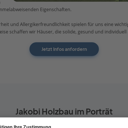
n
mmelabweisenden Eigenschaften.
heit und Allergikerfreundlichkeit spielen für uns eine wic
se schaffen wir Häuser, die solide, gesund und individuel
Jetzt Infos anfordern
Jakobi Holzbau im Porträt