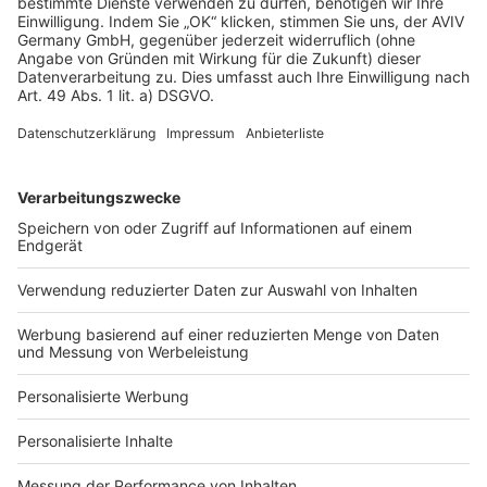
AGB-Übersicht
Datenschutz
Impressum
Fotonachweis
Services
Bauprojekt-Quiz
Häuser-Suche
Hausanbieter-Suche
Bauprojekt-Profil
Für Unternehmen
Ihre Baufirma auf bauen.de
Kostenloses Infogespräch