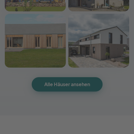
B165 Griesmayer
Julia 3 (KfW-Effizienzhaus 40 EE)
Frammelsberger Holzbau
Dammann-Haus
Auf Anfrage
167,45 m²
406.500 €
195 m²
Haus Meyer
D183 MH Mülheim-Kärlich
Gebrüder Noack Holzbau
Frammelsberger Holzbau
Alle Häuser ansehen
310.000 €
85 m²
Auf Anfrage
183 m²