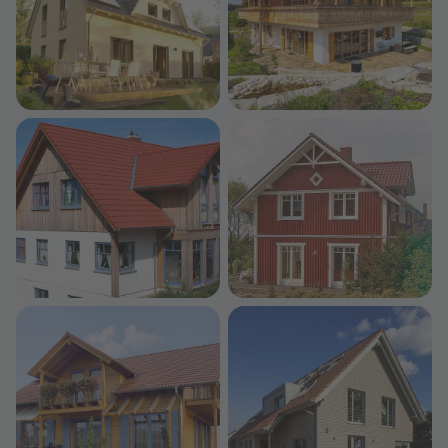
Landhaus 142
Alois
Town & Country Haus Deutschland
Regnauer Hausbau
272.590 €
144,70 m²
786.020 €
247 m²
Patricia (KfW-Effizienzhaus 40 EE)
Svantje (KfW-Effizienzhaus 40 EE)
Dammann-Haus
Dammann-Haus
329.000 €
138 m²
350.500 €
143,20 m²