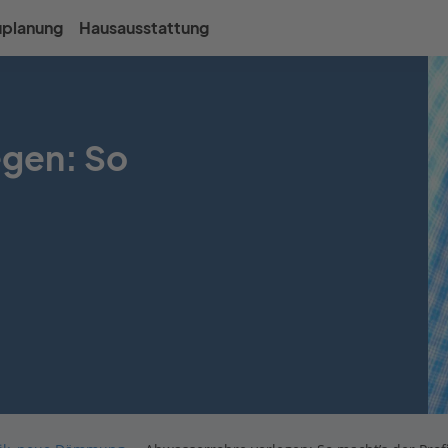
uplanung
Hausausstattung
egen: So