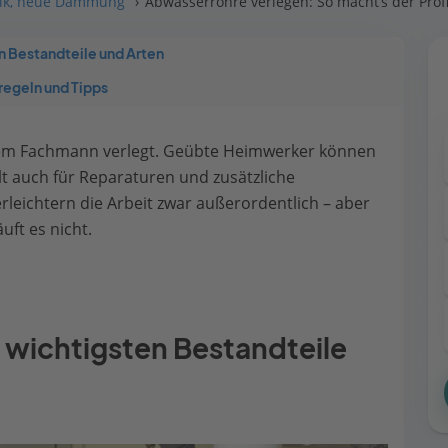
hnik, neue Dämmung
Abwasserrohre verlegen: So macht’s der Prof
n Bestandteile und Arten
regeln und Tipps
em Fachmann verlegt. Geübte Heimwerker können
lt auch für Reparaturen und zusätzliche
leichtern die Arbeit zwar außerordentlich – aber
ft es nicht.
 wichtigsten Bestandteile