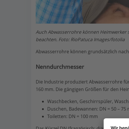
Auch Abwasserrohre können Heimwerker sel
beachten. Foto: RioPatuca Images/fotolia
Abwasserrohre können grundsätzlich nach 
Nenndurchmesser
Die Industrie produziert Abwasserrohre f
160 mm. Die gängigen Größen für den Heim
Waschbecken, Geschirrspüler, Wasch
Duschen, Badewannen: DN = 50 – 75
Toiletten: DN = 100 mm
Das Kürzel DN (französisch: diamètre nomin