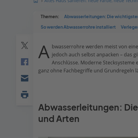
Altes Haus sanieren: neue Farbe, neue Tec
Themen:
Abwasserleitungen: Die wichtigste
So werden Abwasserrohre installiert
Verlege
A
bwasserrohre werden meist von ein
Twitter
jedoch auch selbst anpacken – das gi
Anschlüsse. Moderne Stecksysteme er
Facebook
ganz ohne Fachbegriffe und Grundregeln läu
E-
mail
Seite
Abwasserleitungen: Die
drucken
und Arten