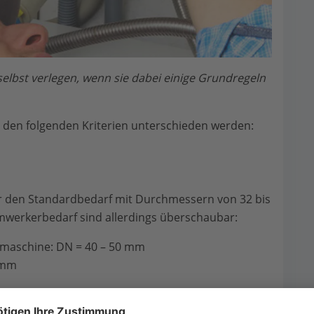
bst verlegen, wenn sie dabei einige Grundregeln
den folgenden Kriterien unterschieden werden:
ür den Standardbedarf mit Durchmessern von 32 bis
werkerbedarf sind allerdings überschaubar:
maschine: DN = 40 – 50 mm
 mm
al, englisch: diameter nominal) bezeichnet die