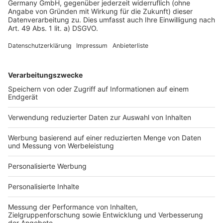
Datenschutz
Impressum
Fotonachweis
Services
Bauprojekt-Quiz
Häuser-Suche
Hausanbieter-Suche
Bauprojekt-Profil
Für Unternehmen
Ihre Baufirma auf bauen.de
Kostenloses Infogespräch