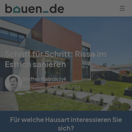
Bauen
Logo
Anmelden
Schritt für Schritt: Risse im
Estrich sanieren
Steffen Malyszczyk
Aktualisiert am 17. April 2024
Für welche Hausart interessieren Sie
sich?