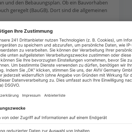
lan und den Bebauungsplan. Ob ein Bauvorhaben
zbuch geregelt (BauGB). Dort sind die allgemeinen
gelt die Nutzung von
n
fest, welche Formen der Bodennutzung und
 Flächennutzungsplan ist der vorbereitende
r wird festgelegt, welche Flächen für Wohnbau,
der für die Infrastruktur vorgesehen sind. Die
grobe Darstellungen, in denen keine einzelnen
 Landkarte der gesamten Gemeindefläche, der die
meinden darstellt.