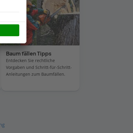
Baum fällen Tipps
Entdecken Sie rechtliche
Vorgaben und Schritt-für-Schritt-
Anleitungen zum Baumfällen.
ng