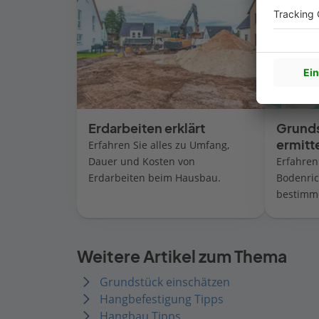
Erdarbeiten erklärt
Grund
ermitt
Erfahren Sie alles zu Umfang,
Dauer und Kosten von
Erfahren
Erdarbeiten beim Hausbau.
Bodenric
bestimm
Weitere Artikel zum Thema
Grundstück einschätzen
Hangbefestigung Tipps
Hangbau Tipps