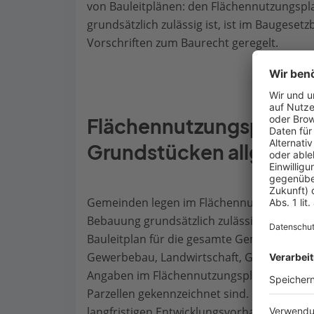
von Bauleitplänen: den Flächennutzungsp
grundsätzlich zulässig ist, ist im Baugeset
Vorschriften zum Baurecht geregelt.
Flächennutzungsplan re
Grundstücken allgemei
Gemeinden legen im Flächennutzungsplan 
Bebauung grundsätzlich zulässig sind. Der
Bauleitplan für die gesamte Gemeinde. Hie
Gewerbebau, Landwirtschaft, Grünanlagen o
Angaben im Flächennutzungsplan sind nur 
Parzellen gekennzeichnet sind. Er ist eine
langfristigen Entwicklungsvorhaben der Ge