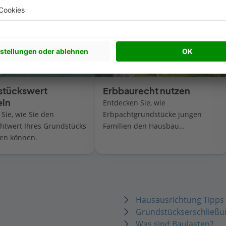
stückswert
Erbbaurecht nutzen
eln
Entdecken Sie, wie
 Sie, wie Sie den
Erbpachtgrundstücke jungen
htwert Ihres Grundstücks
Familien den Hausbau
en können.
erleichtern.
Hausausrichtung Tipps
Grundstückserschließu
Was sind Baulasten?