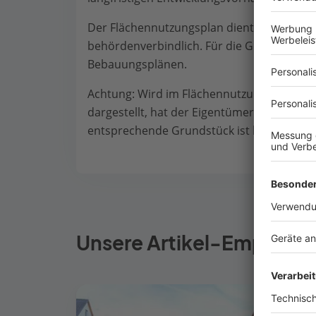
Der Flächennutzungsplan dient der vorber
behördenverbindlich. Für die Gemeinde ist
Bebauungsplänen.
Achtung: Wird im Flächennutzungsplan eine
dargestellt, hat der Eigentümer noch kein 
entsprechende Grundstück ist lediglich B
Unsere Artikel-Empfehlu