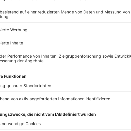
eitenden Bauleitplanung und ist nur
 dieser eine Empfehlung für die Aufstellung von
 ehemals landwirtschaftliche Fläche als Baufläche
Recht, auch tatsächlich darauf zu bauen. Das
auerwartungsland.
ng für mehr Informationen