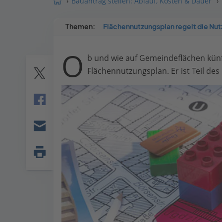
Bauantrag stellen: Ablauf, Kosten & Dauer
Themen:
Flächennutzungsplan regelt die Nu
O
b und wie auf Gemeindeflächen künf
Flächennutzungsplan. Er ist Teil de
Twitter
Facebook
E-
mail
Seite
drucken