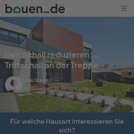
Bauen
Logo
Anmelden
Den Schall reduzieren:
Trittschall an der Treppe
Nina Greve
Aktualisiert am 29. Februar 2024
Für welche Hausart interessieren Sie
sich?